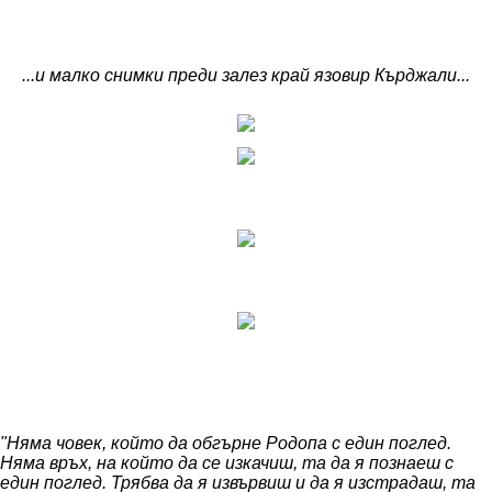
...и малко снимки преди залез край язовир Кърджали...
"Няма човек, който да обгърне Родопа с един поглед.
Няма връх, на който да се изкачиш, та да я познаеш с
един поглед. Трябва да я извървиш и да я изстрадаш, та