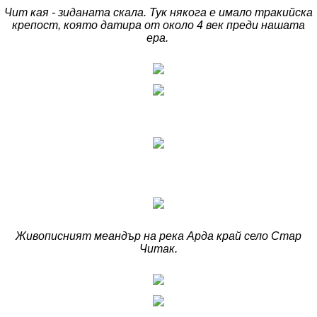
Чит кая - зиданата скала. Тук някога е имало тракийска
крепост, която датира от около 4 век преди нашата
ера.
Живописният меандър на река Арда край село Стар
Читак.