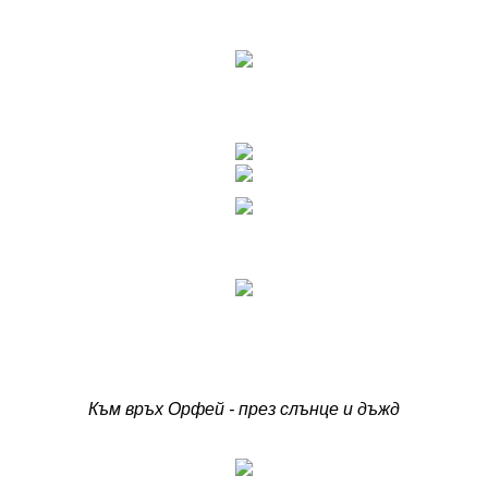
Към връх Орфей - през слънце и дъжд