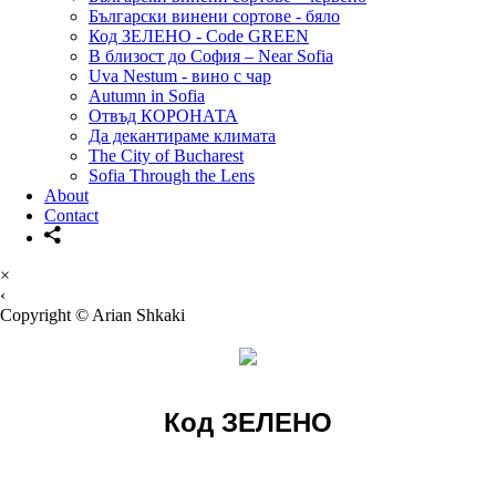
Български винени сортове - бяло
Код ЗЕЛЕНО - Code GREEN
В близост до София – Near Sofia
Uva Nestum - вино с чар
Autumn in Sofia
Отвъд КОРОНАТА
Да декантираме климата
The City of Bucharest
Sofia Through the Lens
About
Contact
×
‹
Copyright © Arian Shkaki
Код
ЗЕЛЕНО