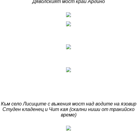
Дяволският мост край Ардино
Към село Лисиците с въжения мост над водите на язовир
Студен кладенец и Чит кая (скални ниши от тракийско
време)