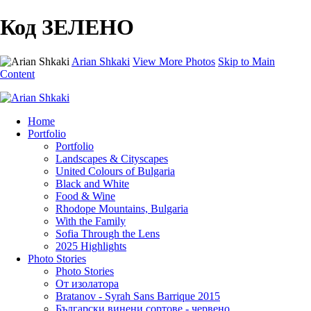
Код ЗЕЛЕНО
Arian Shkaki
View More Photos
Skip to Main
Content
Home
Portfolio
Portfolio
Landscapes & Cityscapes
United Colours of Bulgaria
Black and White
Food & Wine
Rhodope Mountains, Bulgaria
With the Family
Sofia Through the Lens
2025 Highlights
Photo Stories
Photo Stories
От изолатора
Bratanov - Syrah Sans Barrique 2015
Български винени сортове - червено