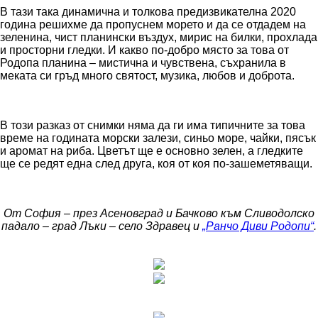
В тази така динамична и толкова предизвикателна 2020
година решихме да пропуснем морето и да се отдадем на
зеленина, чист планински въздух, мирис на билки, прохлада
и просторни гледки. И какво по-добро място за това от
Родопа планина – мистична и чувствена, съхранила в
меката си гръд много святост, музика, любов и доброта.
В този разказ от снимки няма да ги има типичните за това
време на годината морски залези, синьо море, чайки, пясък
и аромат на риба. Цветът ще е основно зелен, а гледките
ще се редят една след друга, коя от коя по-зашеметяващи.
От София – през Асеновград и Бачково към Сливодолско
падало – град Лъки – село Здравец и
„Ранчо Диви Родопи“
.