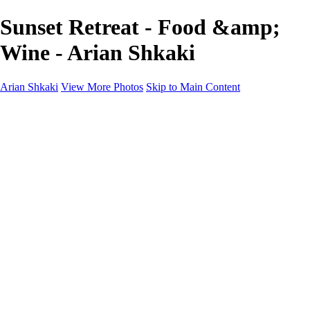
Sunset Retreat - Food &amp;
Wine - Arian Shkaki
Arian Shkaki
View More Photos
Skip to Main Content
Home
Portfolio
Portfolio
Landscapes & Cityscapes
United Colours of Bulgaria
Black and White
Food & Wine
Rhodope Mountains, Bulgaria
With the Family
Sofia Through the Lens
2025 Highlights
Photo Stories
Photo Stories
От изолатора
Bratanov - Syrah Sans Barrique 2015