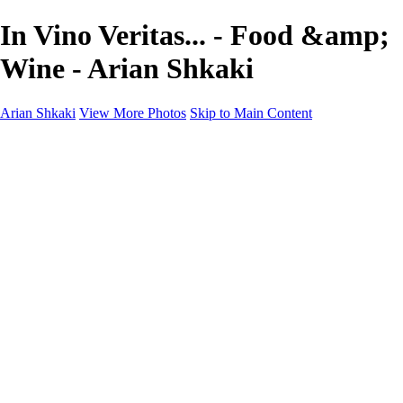
In Vino Veritas... - Food &amp;
Wine - Arian Shkaki
Arian Shkaki
View More Photos
Skip to Main Content
Home
Portfolio
Portfolio
Landscapes & Cityscapes
United Colours of Bulgaria
Black and White
Food & Wine
Rhodope Mountains, Bulgaria
With the Family
Sofia Through the Lens
2025 Highlights
Photo Stories
Photo Stories
От изолатора
Bratanov - Syrah Sans Barrique 2015