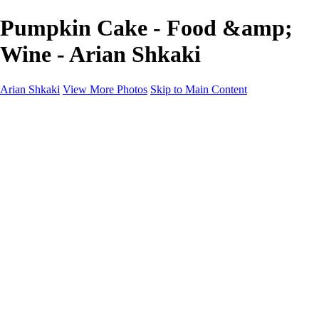
Pumpkin Cake - Food &amp;
Wine - Arian Shkaki
Arian Shkaki
View More Photos
Skip to Main Content
Home
Portfolio
Portfolio
Landscapes & Cityscapes
United Colours of Bulgaria
Black and White
Food & Wine
Rhodope Mountains, Bulgaria
With the Family
Sofia Through the Lens
2025 Highlights
Photo Stories
Photo Stories
От изолатора
Bratanov - Syrah Sans Barrique 2015