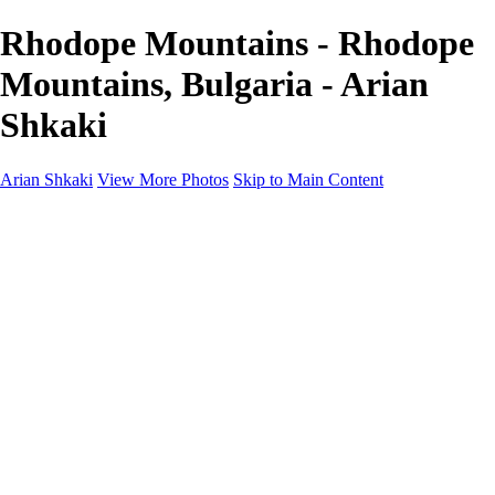
Rhodope Mountains - Rhodope
Mountains, Bulgaria - Arian
Shkaki
Arian Shkaki
View More Photos
Skip to Main Content
Home
Portfolio
Portfolio
Landscapes & Cityscapes
United Colours of Bulgaria
Black and White
Food & Wine
Rhodope Mountains, Bulgaria
With the Family
Sofia Through the Lens
2025 Highlights
Photo Stories
Photo Stories