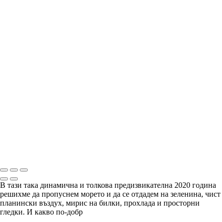
"Няма човек, който да обгърне Родопа с един поглед.
Няма връх, на който да се изкачиш, та да я познаеш с
един поглед. Трябва да я извървиш и да я изстрадаш, та
после да я събереш в сърцето си и да я погледнеш – ала
трябва да имаш сърце на орел. Не можеш да видиш
Родопа с очите си, трябва да я видиш със сърцето си.
Със затворени очи, в себе си." - „Време разделно“.
Copyright © Arian Shkaki
В тази така динамична и толкова предизвикателна 2020 година
решихме да пропуснем морето и да се отдадем на зеленина, чист
планински въздух, мирис на билки, прохлада и просторни
гледки. И какво по-добр