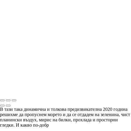
"Няма човек, който да обгърне Родопа с един поглед.
Няма връх, на който да се изкачиш, та да я познаеш с
един поглед. Трябва да я извървиш и да я изстрадаш, та
после да я събереш в сърцето си и да я погледнеш – ала
трябва да имаш сърце на орел. Не можеш да видиш
Родопа с очите си, трябва да я видиш със сърцето си.
Със затворени очи, в себе си." - „Време разделно“.
Copyright © Arian Shkaki
В тази така динамична и толкова предизвикателна 2020 година
решихме да пропуснем морето и да се отдадем на зеленина, чист
планински въздух, мирис на билки, прохлада и просторни
гледки. И какво по-добр