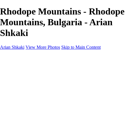
Rhodope Mountains - Rhodope
Mountains, Bulgaria - Arian
Shkaki
Arian Shkaki
View More Photos
Skip to Main Content
Home
Portfolio
Portfolio
Landscapes & Cityscapes
United Colours of Bulgaria
Black and White
Food & Wine
Rhodope Mountains, Bulgaria
With the Family
Sofia Through the Lens
2025 Highlights
Photo Stories
Photo Stories