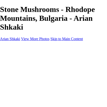
Stone Mushrooms - Rhodope
Mountains, Bulgaria - Arian
Shkaki
Arian Shkaki
View More Photos
Skip to Main Content
Home
Portfolio
Portfolio
Landscapes & Cityscapes
United Colours of Bulgaria
Black and White
Food & Wine
Rhodope Mountains, Bulgaria
With the Family
Sofia Through the Lens
2025 Highlights
Photo Stories
Photo Stories