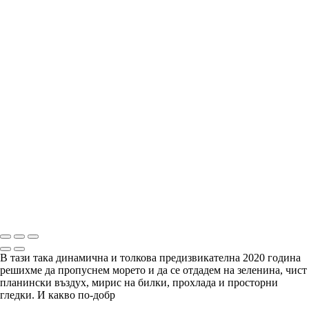
"Няма човек, който да обгърне Родопа с един поглед.
Няма връх, на който да се изкачиш, та да я познаеш с
един поглед. Трябва да я извървиш и да я изстрадаш, та
после да я събереш в сърцето си и да я погледнеш – ала
трябва да имаш сърце на орел. Не можеш да видиш
Родопа с очите си, трябва да я видиш със сърцето си.
Със затворени очи, в себе си." - „Време разделно“.
Copyright © Arian Shkaki
В тази така динамична и толкова предизвикателна 2020 година
решихме да пропуснем морето и да се отдадем на зеленина, чист
планински въздух, мирис на билки, прохлада и просторни
гледки. И какво по-добр